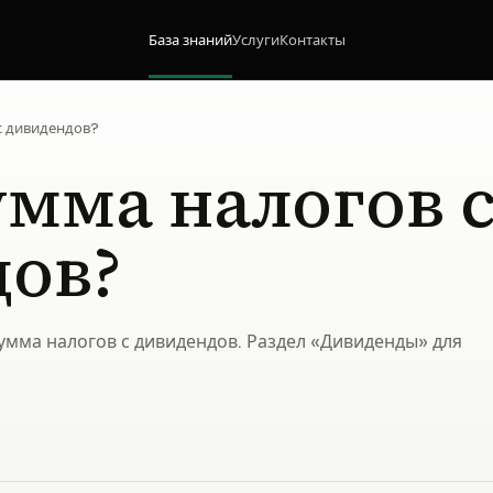
База знаний
Услуги
Контакты
с дивидендов?
умма налогов 
ов?
умма налогов с дивидендов. Раздел «Дивиденды» для