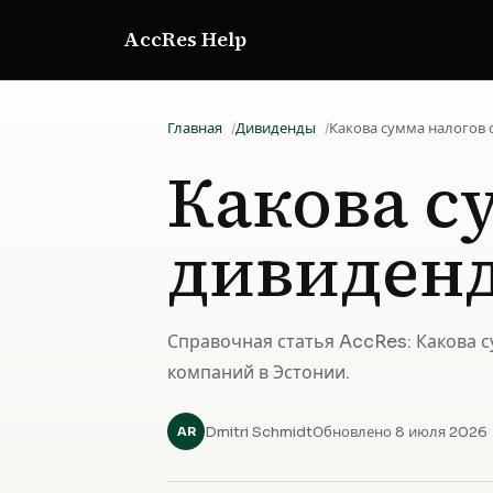
AccRes Help
Главная
Дивиденды
Какова сумма налогов 
Какова с
дивиденд
Справочная статья AccRes: Какова с
компаний в Эстонии.
Dmitri Schmidt
Обновлено 8 июля 2026
AR